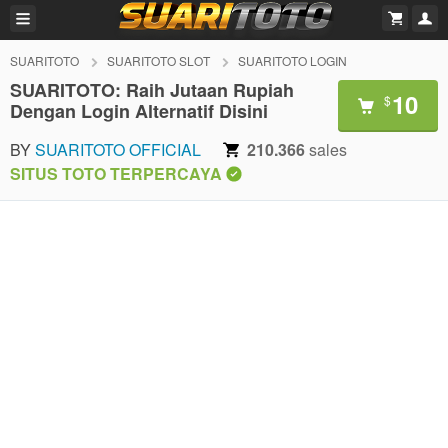
SUARITOTO
SUARITOTO SLOT
SUARITOTO LOGIN
SUARITOTO: Raih Jutaan Rupiah
10
$
Dengan Login Alternatif Disini
BY
SUARITOTO OFFICIAL
210.366
sales
SITUS TOTO TERPERCAYA