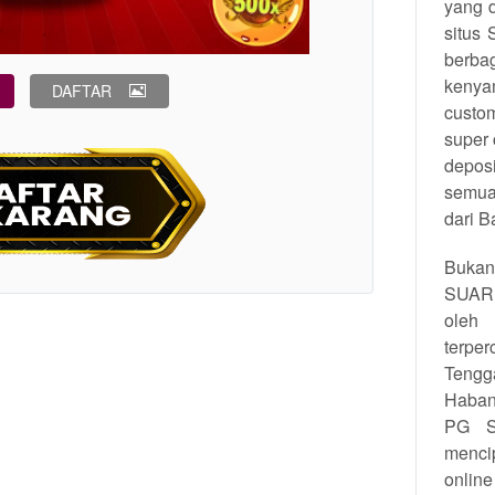
yang d
situs
berbag
kenya
DAFTAR
custom
super
deposi
semua
dari B
Buka
SUARI
oleh
terper
Teng
Haban
PG So
menci
onlin