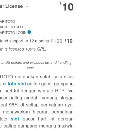
10
$
ar License
88
lar License
$
SELECTED
luded:
ARITOTO
luded:
by you or one client, in a single end
ARITOTO SLOT
luded:
ARITOTO LOGIN
uct which end users
are not
charged for.
otal price includes the item price and a
100
10
tend support to 12 months
$
$
 fee.
tem is licensed 100% GPL.
s in US dollars and excludes tax and handling
fees
TOTO merupakan salah satu situs
esmi
toto slot
online gacor gampang
 hari ini dengan winrate RTP live
gacor paling mudah menang hingga
pai 98% di setiap permainan nya.
n menawarkan hiburan permainan
 toto
slot
gacor hari ini dengan
te paling gampang menang maxwin