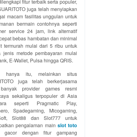
ilengkapi fitur terbaik serta populer,
 SUARITOTO juga telah menyiapkan
ai macam fasilitas unggulan untuk
manan bermain contohnya seperti
er service 24 jam, link alternatif
 cepat bebas hambatan dan minimal
t termurah mulai dari 5 ribu untuk
 jenis metode pembayaran mulai
ank, E-Wallet, Pulsa hingga QRIS.
n hanya itu, melainkan situs
TOTO juga telah berkerjasama
 banyak provider games resmi
caya sekaligus terpopuler di Asia
gara seperti Pragmatic Play,
ero, Spadegaming, Micogaming,
ft, Slot88 dan Slot777 untuk
patkan pengalaman main
slot toto
e gacor dengan fitur gampang