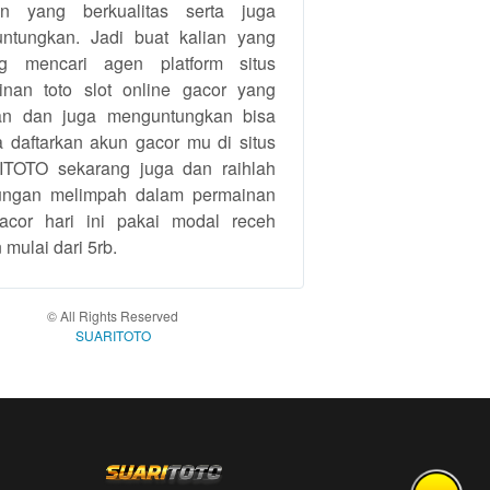
n yang berkualitas serta juga
ntungkan. Jadi buat kalian yang
g mencari agen platform situs
inan toto slot online gacor yang
n dan juga menguntungkan bisa
 daftarkan akun gacor mu di situs
TOTO sekarang juga dan raihlah
ungan melimpah dalam permainan
gacor hari ini pakai modal receh
mulai dari 5rb.
© All Rights Reserved
SUARITOTO