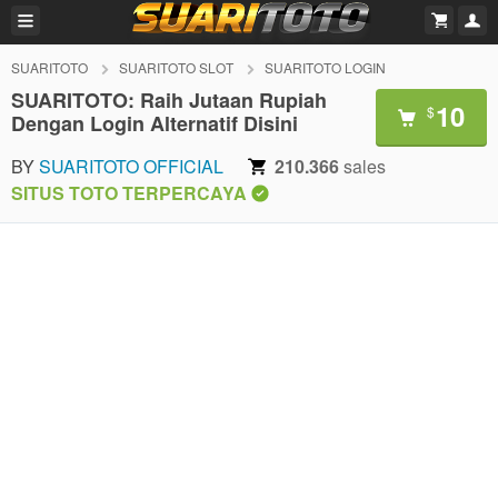
SUARITOTO
SUARITOTO SLOT
SUARITOTO LOGIN
SUARITOTO: Raih Jutaan Rupiah
10
$
Dengan Login Alternatif Disini
BY
SUARITOTO OFFICIAL
210.366
sales
SITUS TOTO TERPERCAYA