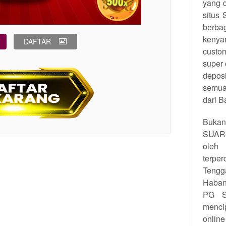
yang d
situs
berbag
kenya
DAFTAR
custom
super
deposi
semua
dari B
Buka
SUARI
oleh
terper
Teng
Haban
PG So
menci
onlin