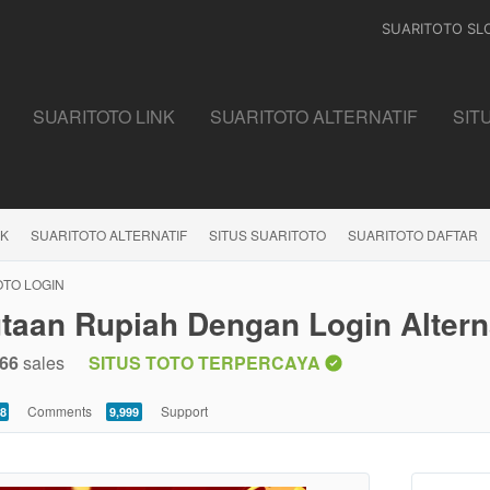
SUARITOTO SL
SUARITOTO LINK
SUARITOTO ALTERNATIF
SIT
NK
SUARITOTO ALTERNATIF
SITUS SUARITOTO
SUARITOTO DAFTAR
OTO LOGIN
aan Rupiah Dengan Login Alternat
366
sales
SITUS TOTO TERPERCAYA
Comments
Support
8
9,999