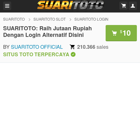
SUARITOTO
SUARITOTO SLOT
SUARITOTO LOGIN
SUARITOTO: Raih Jutaan Rupiah
10
$
Dengan Login Alternatif Disini
BY
SUARITOTO OFFICIAL
210.366
sales
SITUS TOTO TERPERCAYA