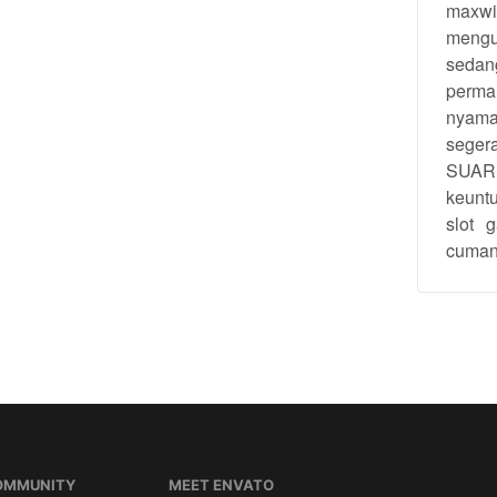
maxwi
mengu
sedan
perma
nyama
segera
SUARI
keunt
slot 
cuman 
OMMUNITY
MEET ENVATO