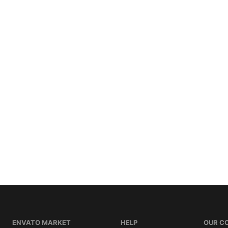
ENVATO MARKET
HELP
OUR C