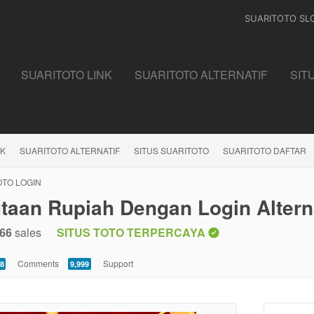
SUARITOTO SL
SUARITOTO LINK
SUARITOTO ALTERNATIF
SIT
NK
SUARITOTO ALTERNATIF
SITUS SUARITOTO
SUARITOTO DAFTAR
OTO LOGIN
aan Rupiah Dengan Login Alternat
366
sales
SITUS TOTO TERPERCAYA
Comments
Support
8
9,999