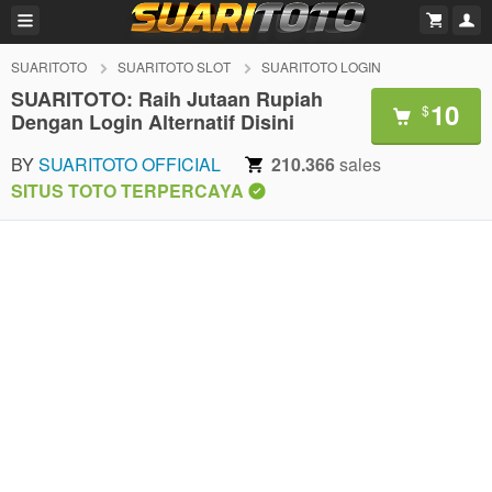
SUARITOTO
SUARITOTO SLOT
SUARITOTO LOGIN
SUARITOTO: Raih Jutaan Rupiah
10
$
Dengan Login Alternatif Disini
BY
SUARITOTO OFFICIAL
210.366
sales
SITUS TOTO TERPERCAYA